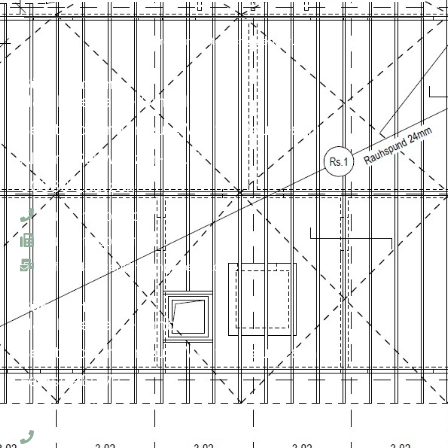
Impressum
Datenschutzerklärung
Büro Laatzen
H&P Ingenieure GmbH
Beratende Ingenieure VBI für Bauwesen
Albert-Schweitzer-Str. 1
30880 Laatzen
+49 511 820 12 0
+49 511 820 12 15
office-laatzen@hp-ingeneure.de
Büro Soltau
H&P Ingenieure GmbH
Beratende Ingenieure VBI für Bauwesen
Feldstraße 7a
29614 Soltau
+49 5191 698 0