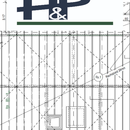
Impressum
Datenschutzerklärung
Büro Laatzen
H&P Ingenieure GmbH
Beratende Ingenieure VBI für Bauwesen
Albert-Schweitzer-Str. 1
30880 Laatzen
+49 511 820 12 0
+49 511 820 12 15
office-laatzen@hp-ingeneure.de
Büro Soltau
H&P Ingenieure GmbH