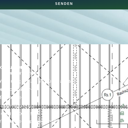
SENDEN
o Laatzen
Bü
 Ingenieure GmbH
H&P
atende Ingenieure VBI für Bauwesen
Ber
rt-Schweitzer-Str. 1
Fel
80 Laatzen
296
49 511 820 12 0
49 511 820 12 15
ffice-laatzen@hp-ingeneure.de