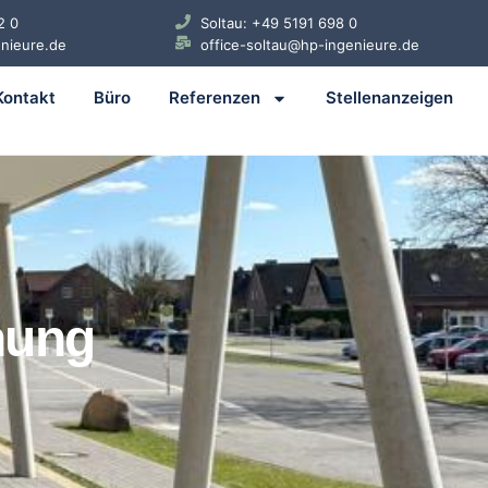
2 0
Soltau: +49 5191 698 0
enieure.de
office-soltau@hp-ingenieure.de
Kontakt
Büro
Referenzen
Stellenanzeigen
nung