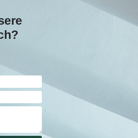
nsere
ich?