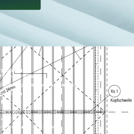
ro Soltau
 Ingenieure GmbH
atende Ingenieure VBI für Bauwesen
dstraße 7a
14 Soltau
+49 5191 698 0
+49 5191 54 15
office-soltau@hp-ingenieure.de