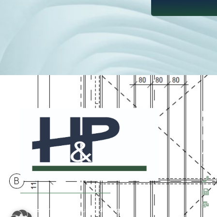
Bür
H&P
Ber
Albe
308
+
+
o
Impressum
Datenschutzerklärung