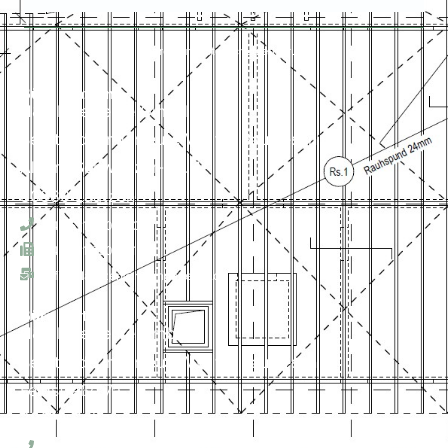
Impressum
Datenschutzerklärung
Büro Laatzen
H&P Ingenieure GmbH
Beratende Ingenieure VBI für Bauwesen
Albert-Schweitzer-Str. 1
30880 Laatzen
+49 511 820 12 0
+49 511 820 12 15
office-laatzen@hp-ingeneure.de
Büro Soltau
H&P Ingenieure GmbH
Beratende Ingenieure VBI für Bauwesen
Feldstraße 7a
29614 Soltau