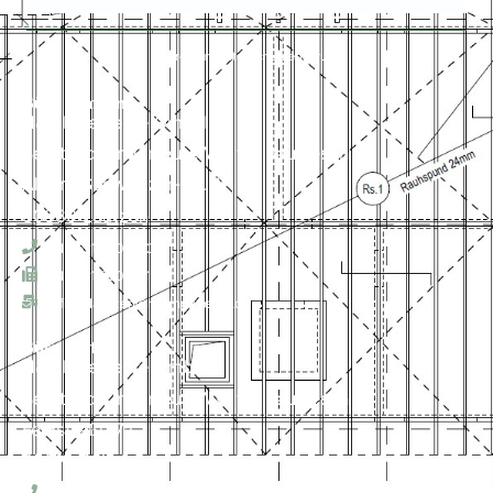
Impressum
Datenschutzerklärung
Büro Laatzen
H&P Ingenieure GmbH
Beratende Ingenieure VBI für Bauwesen
Albert-Schweitzer-Str. 1
30880 Laatzen
+49 511 820 12 0
+49 511 820 12 15
office-laatzen@hp-ingeneure.de
Büro Soltau
H&P Ingenieure GmbH
Beratende Ingenieure VBI für Bauwesen
Feldstraße 7a
29614 Soltau